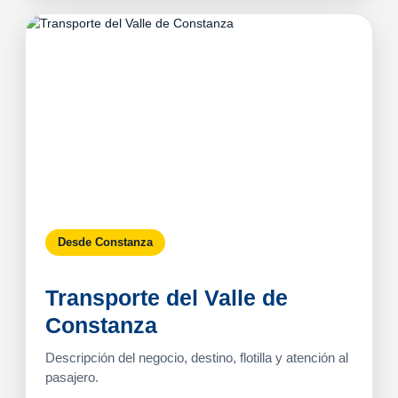
Desde Constanza
Transporte del Valle de
Constanza
Descripción del negocio, destino, flotilla y atención al
pasajero.