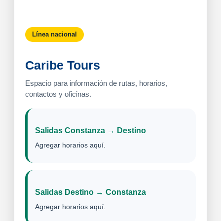
Línea nacional
Caribe Tours
Espacio para información de rutas, horarios,
contactos y oficinas.
Salidas Constanza → Destino
Agregar horarios aquí.
Salidas Destino → Constanza
Agregar horarios aquí.