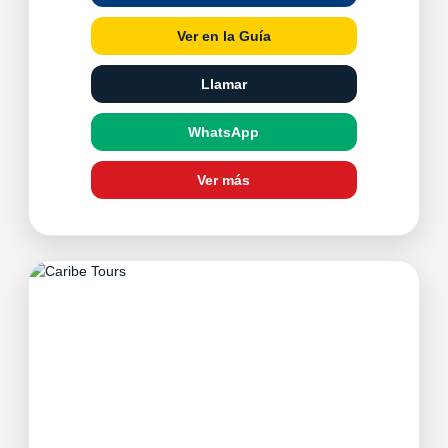
Ver en la Guía
Llamar
WhatsApp
Ver más