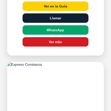
Ver en la Guía
Llamar
WhatsApp
Ver más