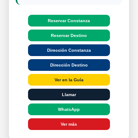
Reservar Constanza
Reservar Destino
Dirección Constanza
Dirección Destino
Ver en la Guía
Llamar
WhatsApp
Ver más