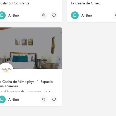
ostal 53 Constanza
La Casita de Charo
AirBnb
AirBnb
a Casita de Mimelphys - 1- Espacio
ue enamora
Hotel boutique🏠 Constanza RD📍⛰ Moderno-campestre🌿 Encantador espacio familiar👨‍👩‍👧 Reserva vía DM.…
AirBnb
Constanza