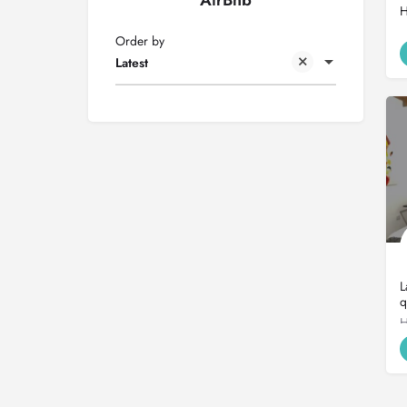
AirBnb
H
Order by
Latest
L
q