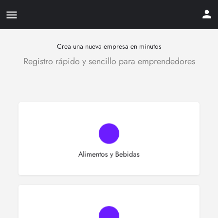
Crea una nueva empresa en minutos
Registro rápido y sencillo para emprendedores
Elige el tipo
Alimentos y Bebidas