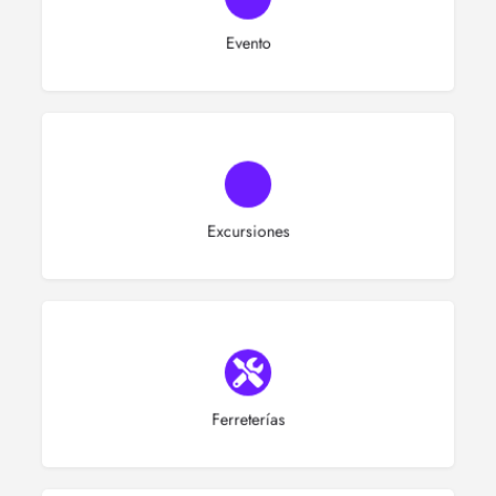
Elige el tipo
Evento
Elige el tipo
Excursiones
Elige el tipo
Ferreterías