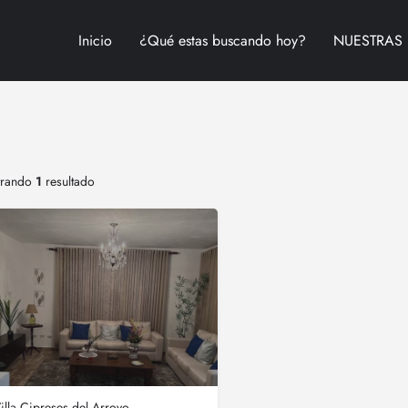
Inicio
¿Qué estas buscando hoy?
NUESTRAS 
trando
1
resultado
illa Cipreses del Arroyo