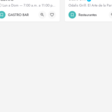
🕚 Lun a Dom — 7:00 a.m. a 11:00 p.m. 🛵 Delivery hasta las 10:00 p.m. 📍 Calle Antonio Abud Isaac,…
GASTRO BAR
Restaurantes