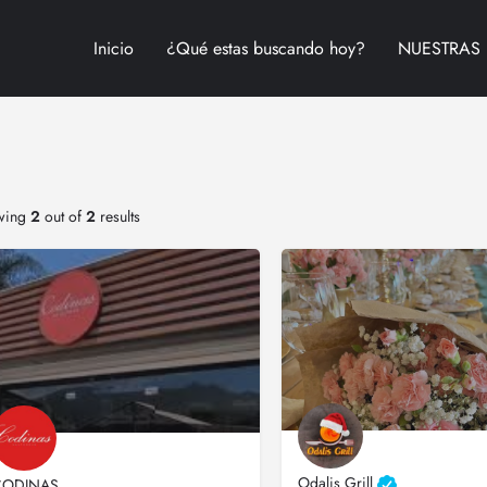
Inicio
¿Qué estas buscando hoy?
NUESTRAS 
wing
2
out of
2
results
Odalis Grill
CODINAS