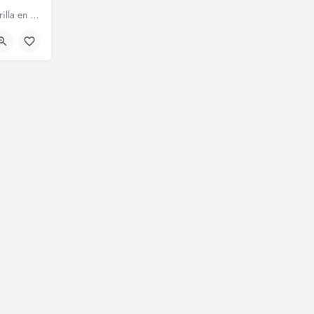
Odalis Grill: El Arte de la Parrilla en Constanza Si eres amante de la buena carne y la auténtica comida a…