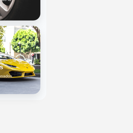
s
usados.