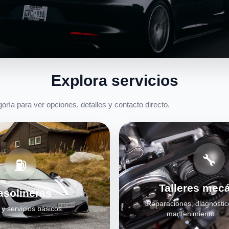
Explora servicios
oría para ver opciones, detalles y contacto directo.
🔧
⛽
Talleres mec
asolineras
Reparaciones, diagnóstic
y servicios básicos.
mantenimiento.