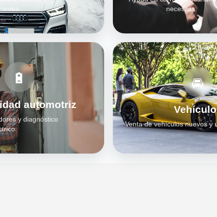
cantes.
necesitas.
🔋
🚘
cidad automotriz
Vehículo
dores y diagnóstico
Venta de vehículos nuevos y 
ctrico.