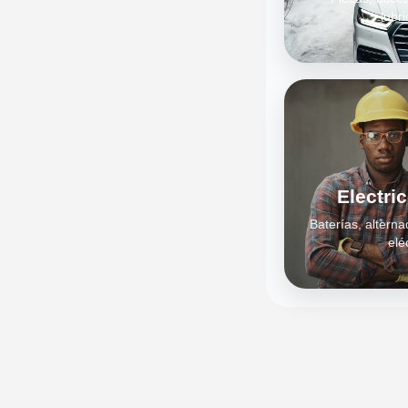
lubri
Electri
Baterías, alterna
elé