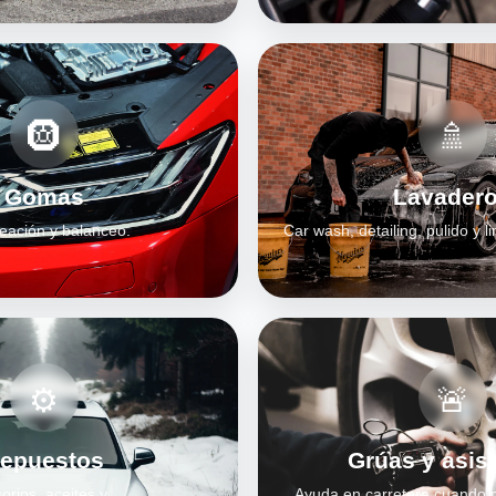
🛞
🚿
Gomas
Lavader
eación y balanceo.
Car wash, detailing, pulido y l
⚙️
🚨
epuestos
Grúas y asis
orios, aceites y
Ayuda en carretera cuando 