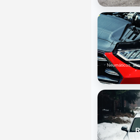
Neumáticos, alin
R
Piezas, acces