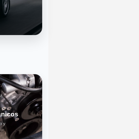
ánicos
o y