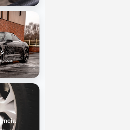
os
impieza.
tencia
más la