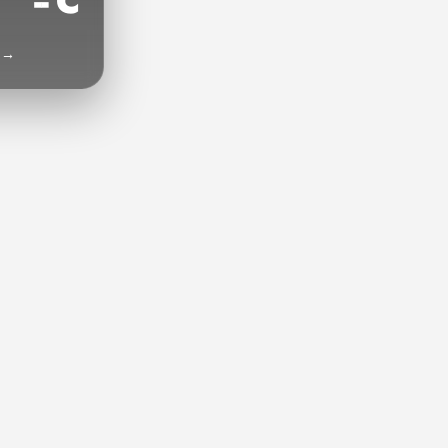
--°C
o →