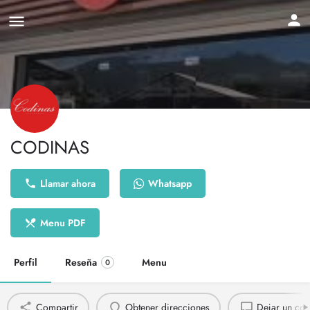
CODINAS
Llamar ahora
Whatsapp
Menu PDF
Perfil
Reseña
Menu
0
Compartir
Obtener direcciones
Dejar un com