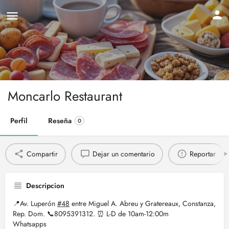
Moncarlo Restaurant
Perfil
Reseña
0
Compartir
Dejar un comentario
Reportar
Descripcion
📍Av. Luperón
#48
entre Miguel A. Abreu y Gratereaux, Constanza,
Rep. Dom. 📞8095391312. ⏰ L-D de 10am-12:00m
Whatsapps